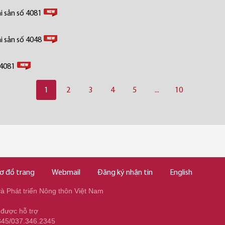
i sản số 4081
i sản số 4048
 4081
1
2
3
4
5
...
10
ơ đồ trang
Webmail
Đăng ký nhận tin
English
 Phát triển Nông thôn Việt Nam
 được hỗ trợ
345/037.346.2345