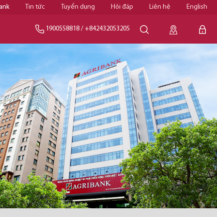
ank
Tin tức
Tuyển dụng
Hỏi đáp
Liên hệ
English
1900558818
/
+842432053205