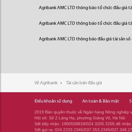
Agribank AMC LTD thông báo tổ chức đấu giá tà
Agribank AMC LTD thông báo tổ chức đấu giá tà
Agribank AMC LTD thông báo đấu giá tài sản số
Về Agribank
Tài sản bán đấu giá
Điều khoản sử dụng
An toàn & Bảo mật
S
2019 Bản quyền thuộc về Ngân hàng Nông nghiệp và
Hội sở: Số 2 Láng Hạ, phường Giảng Võ, Hà Nội
Sđt tiếp nhận: 1900558818/024.3205.3205 để nhận
Sđt gọi ra: 024.2233.2345/037.353.2345/037.348.2