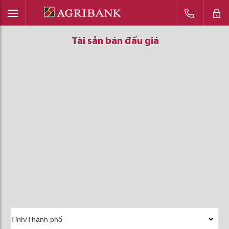
Tài sản bán đấu giá
Tài sản bán đấu giá
Tài sản bán đấu giá