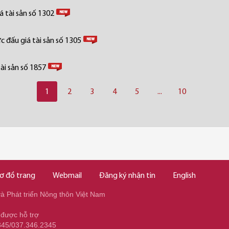
 tài sản số 1302
 đấu giá tài sản số 1305
ài sản số 1857
1
2
3
4
5
...
10
ơ đồ trang
Webmail
Đăng ký nhận tin
English
 Phát triển Nông thôn Việt Nam
 được hỗ trợ
345/037.346.2345