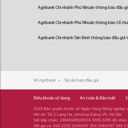
Agribank Chi nhánh Phú Nhuận thông báo đấu giá
Agribank Chi nhánh Phú Nhuận thông báo tổ chức
Agribank Chi nhánh Tân Định thông báo đấu giá t
Về Agribank
Tài sản bán đấu giá
Điều khoản sử dụng
An toàn & Bảo mật
S
2019 Bản quyền thuộc về Ngân hàng Nông nghiệp và
Hội sở: Số 2 Láng Hạ, phường Giảng Võ, Hà Nội
Sđt tiếp nhận: 1900558818/024.3205.3205 để nhận
Sđt gọi ra: 024.2233.2345/037.353.2345/037.348.2