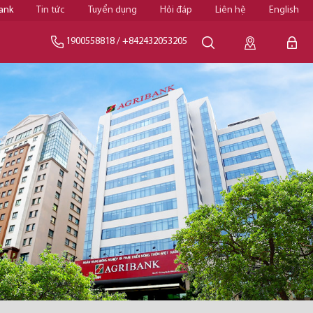
ank
Tin tức
Tuyển dụng
Hỏi đáp
Liên hệ
English
1900558818
/
+842432053205