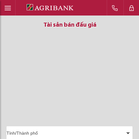
Tài sản bán đấu giá
Tài sản bán đấu giá
Tài sản bán đấu giá