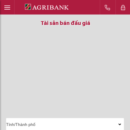
Tài sản bán đấu giá
Tài sản bán đấu giá
Tài sản bán đấu giá