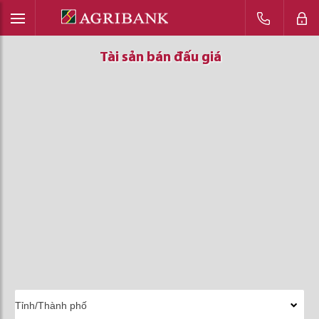
Tài sản bán đấu giá
Tài sản bán đấu giá
Tài sản bán đấu giá