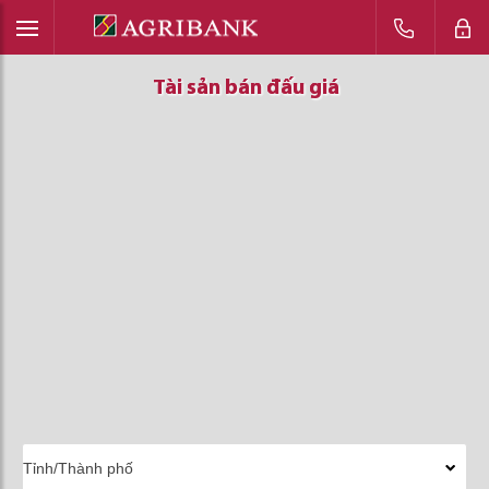
Tài sản bán đấu giá
Tài sản bán đấu giá
Tài sản bán đấu giá