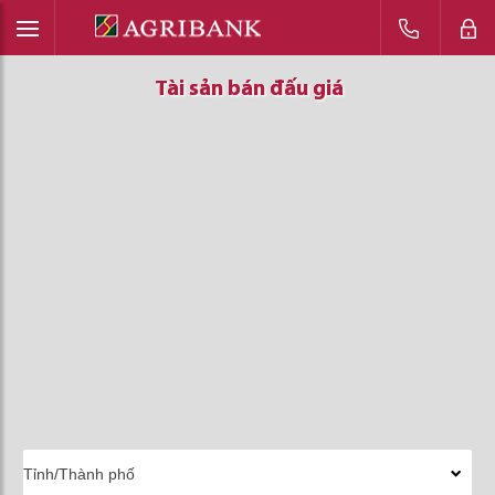
Tài sản bán đấu giá
Tài sản bán đấu giá
Tài sản bán đấu giá