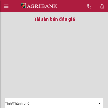
Tài sản bán đấu giá
Tài sản bán đấu giá
Tài sản bán đấu giá