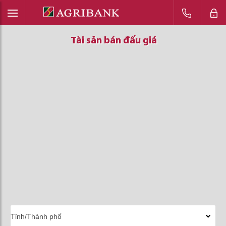
Tài sản bán đấu giá
Tài sản bán đấu giá
Tài sản bán đấu giá