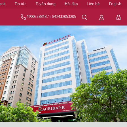
ank
Tin tức
Tuyển dụng
Hỏi đáp
Liên hệ
English
1900558818
/
+842432053205