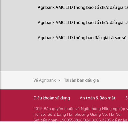
Agribank AMC LTD thông báo tổ chức đấu giá tà
Agribank AMC LTD thông báo tổ chức đấu giá tà
Agribank AMC LTD thông báo đấu giá tài sản số
Về Agribank
Tài sản bán đấu giá
Điều khoản sử dụng
An toàn & Bảo mật
S
2019 Bản quyền thuộc về Ngân hàng Nông nghiệp và
Hội sở: Số 2 Láng Hạ, phường Giảng Võ, Hà Nội
Sđt tiếp nhận: 1900558818/024.3205.3205 để nhận
Sđt gọi ra: 024.2233.2345/037.353.2345/037.348.2