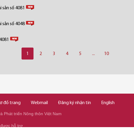
i sản số 4081
i sản số 4048
 4081
1
2
3
4
5
...
10
ơ đồ trang
Webmail
Đăng ký nhận tin
English
 Phát triển Nông thôn Việt Nam
 được hỗ trợ
345/037.346.2345