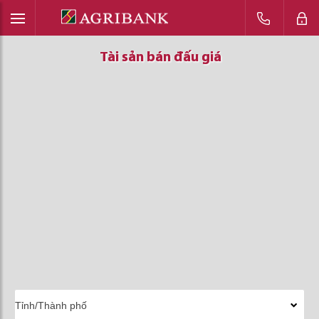
Tài sản bán đấu giá
Tài sản bán đấu giá
Tài sản bán đấu giá