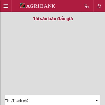
Tài sản bán đấu giá
Tài sản bán đấu giá
Tài sản bán đấu giá