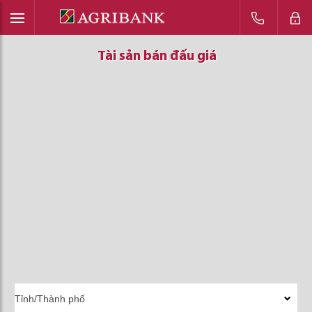
Tài sản bán đấu giá
Tài sản bán đấu giá
Tài sản bán đấu giá