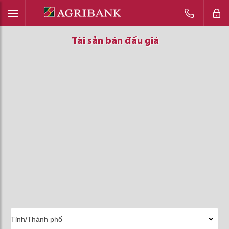
Tài sản bán đấu giá
Tài sản bán đấu giá
Tài sản bán đấu giá