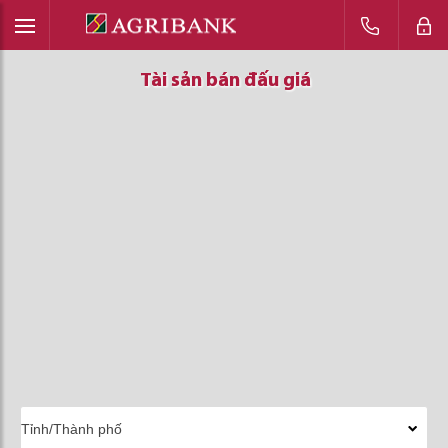
Tài sản bán đấu giá
Tài sản bán đấu giá
Tài sản bán đấu giá