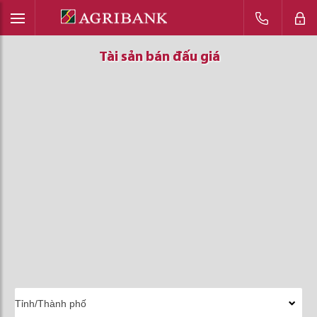
Tài sản bán đấu giá
Tài sản bán đấu giá
Tài sản bán đấu giá