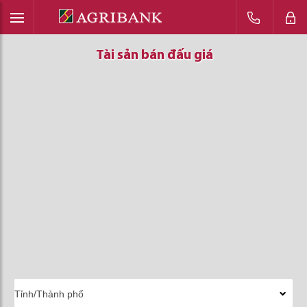
Tài sản bán đấu giá
Tài sản bán đấu giá
Tài sản bán đấu giá