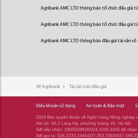
Agribank AMC LTD thông báo tổ chức đấu giá tà
Agribank AMC LTD thông báo tổ chức đấu giá tà
Agribank AMC LTD thông báo đấu giá tài sản số
Về Agribank
Tài sản bán đấu giá
Điều khoản sử dụng
An toàn & Bảo mật
S
2019 Bản quyền thuộc về Ngân hàng Nông nghiệp và
Hội sở: Số 2 Láng Hạ, phường Giảng Võ, Hà Nội
Sđt tiếp nhận: 1900558818/024.3205.3205 để nhận
Sđt gọi ra: 024.2233.2345/037.353.2345/037.348.2