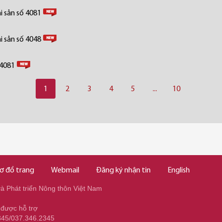
i sản số 4081
i sản số 4048
 4081
1
2
3
4
5
...
10
ơ đồ trang
Webmail
Đăng ký nhận tin
English
 Phát triển Nông thôn Việt Nam
 được hỗ trợ
345/037.346.2345