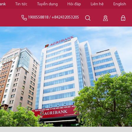
ank
Tin tức
Tuyển dụng
Hỏi đáp
Liên hệ
English
1900558818
/
+842432053205