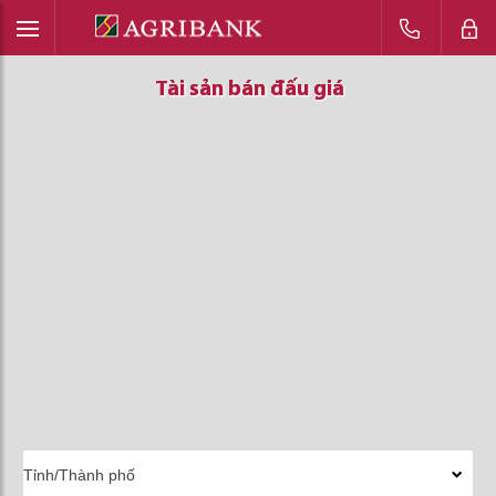
Tài sản bán đấu giá
Tài sản bán đấu giá
Tài sản bán đấu giá