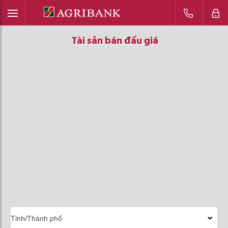
Tài sản bán đấu giá
Tài sản bán đấu giá
Tài sản bán đấu giá