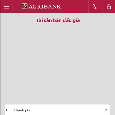
Tài sản bán đấu giá
Tài sản bán đấu giá
Tài sản bán đấu giá