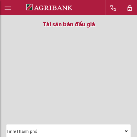
Tài sản bán đấu giá
Tài sản bán đấu giá
Tài sản bán đấu giá