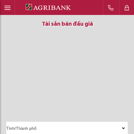
Tài sản bán đấu giá
Tài sản bán đấu giá
Tài sản bán đấu giá