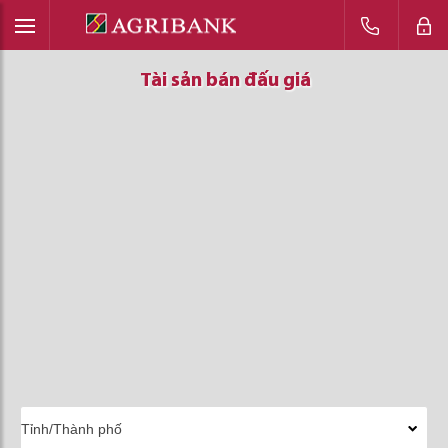
Tài sản bán đấu giá
Tài sản bán đấu giá
Tài sản bán đấu giá