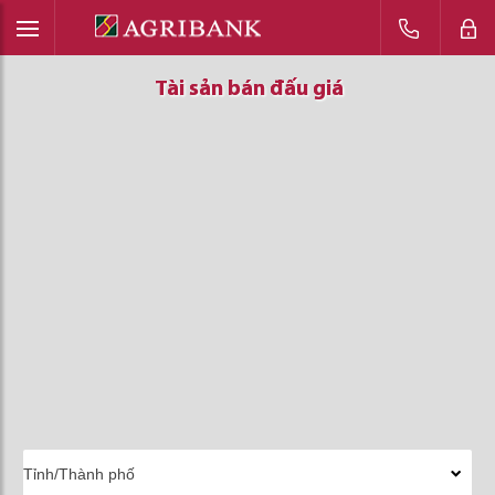
Tài sản bán đấu giá
Tài sản bán đấu giá
Tài sản bán đấu giá