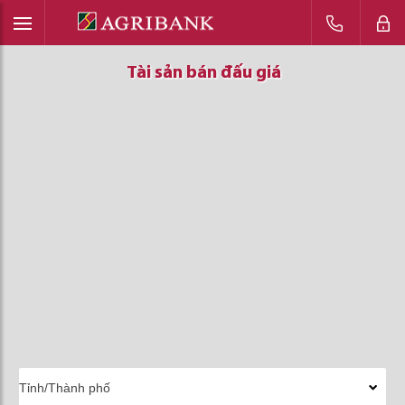
Tài sản bán đấu giá
Tài sản bán đấu giá
Tài sản bán đấu giá