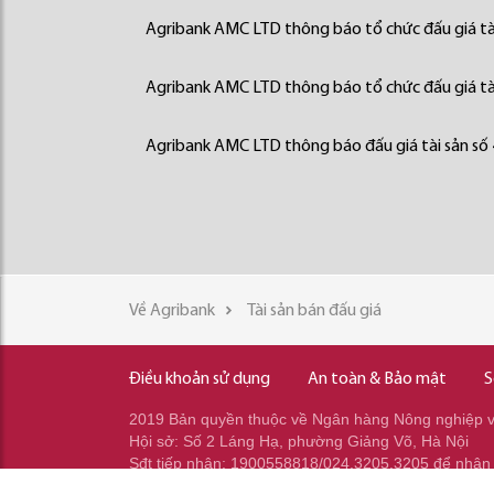
Agribank AMC LTD thông báo tổ chức đấu giá tà
Agribank AMC LTD thông báo tổ chức đấu giá tà
Agribank AMC LTD thông báo đấu giá tài sản số
Về Agribank
Tài sản bán đấu giá
Điều khoản sử dụng
An toàn & Bảo mật
S
2019 Bản quyền thuộc về Ngân hàng Nông nghiệp và
Hội sở: Số 2 Láng Hạ, phường Giảng Võ, Hà Nội
Sđt tiếp nhận: 1900558818/024.3205.3205 để nhận
Sđt gọi ra: 024.2233.2345/037.353.2345/037.348.2