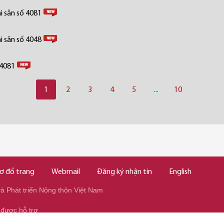
i sản số 4081
i sản số 4048
 4081
1
2
3
4
5
...
10
ơ đồ trang
Webmail
Đăng ký nhận tin
English
 Phát triển Nông thôn Việt Nam
 được hỗ trợ
345/037.346.2345