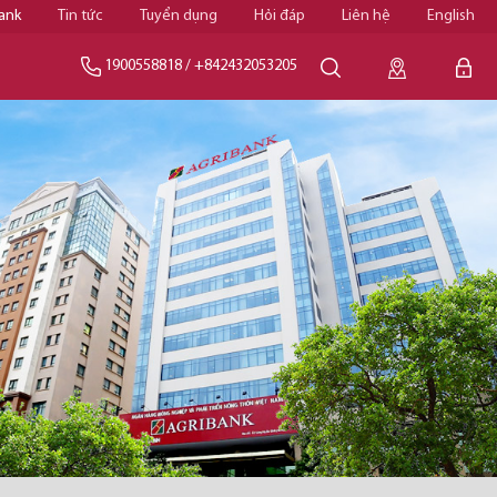
ank
Tin tức
Tuyển dụng
Hỏi đáp
Liên hệ
English
1900558818
/
+842432053205