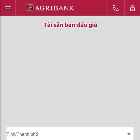
Tài sản bán đấu giá
Tài sản bán đấu giá
Tài sản bán đấu giá