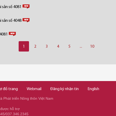
i sản số 4081
i sản số 4048
 4081
1
2
3
4
5
...
10
ơ đồ trang
Webmail
Đăng ký nhận tin
English
 Phát triển Nông thôn Việt Nam
 được hỗ trợ
345/037.346.2345