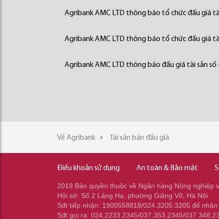
Agribank AMC LTD thông báo tổ chức đấu giá tà
Agribank AMC LTD thông báo tổ chức đấu giá tà
Agribank AMC LTD thông báo đấu giá tài sản số
Về Agribank
Tài sản bán đấu giá
Điều khoản sử dụng
An toàn & Bảo mật
S
2019 Bản quyền thuộc về Ngân hàng Nông nghiệp và
Hội sở: Số 2 Láng Hạ, phường Giảng Võ, Hà Nội
Sđt tiếp nhận: 1900558818/024.3205.3205 để nhận
Sđt gọi ra: 024.2233.2345/037.353.2345/037.348.2