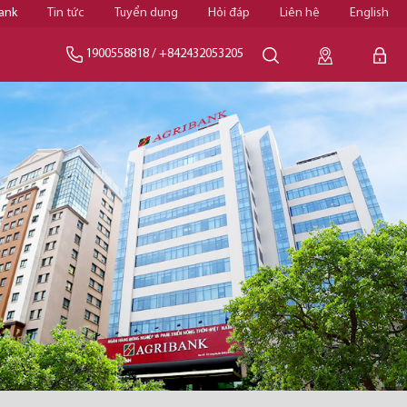
ank
Tin tức
Tuyển dụng
Hỏi đáp
Liên hệ
English
1900558818
/
+842432053205