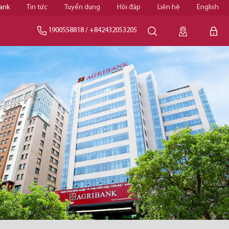
ank
Tin tức
Tuyển dụng
Hỏi đáp
Liên hệ
English
1900558818
/
+842432053205