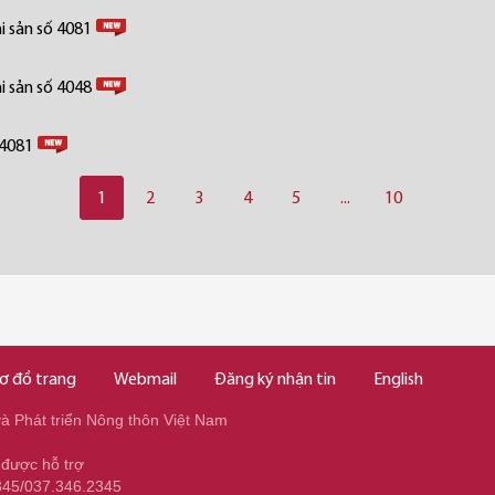
i sản số 4081
i sản số 4048
 4081
1
2
3
4
5
...
10
ơ đồ trang
Webmail
Đăng ký nhận tin
English
 Phát triển Nông thôn Việt Nam
 được hỗ trợ
345/037.346.2345