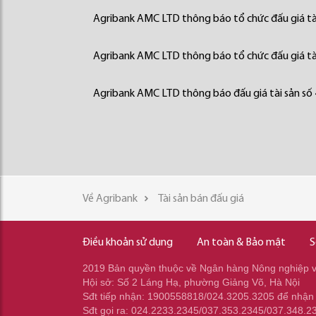
Agribank AMC LTD thông báo tổ chức đấu giá tà
Agribank AMC LTD thông báo tổ chức đấu giá tà
Agribank AMC LTD thông báo đấu giá tài sản số
Về Agribank
Tài sản bán đấu giá
Điều khoản sử dụng
An toàn & Bảo mật
S
2019 Bản quyền thuộc về Ngân hàng Nông nghiệp và
Hội sở: Số 2 Láng Hạ, phường Giảng Võ, Hà Nội
Sđt tiếp nhận: 1900558818/024.3205.3205 để nhận
Sđt gọi ra: 024.2233.2345/037.353.2345/037.348.2