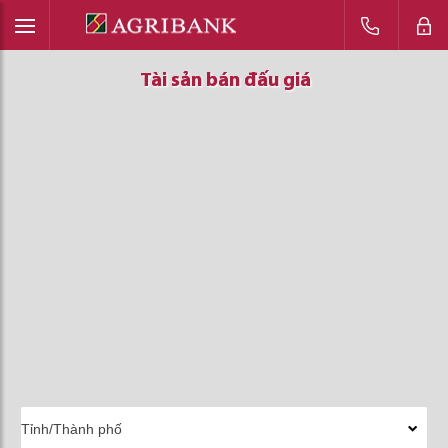
Tài sản bán đấu giá
Tài sản bán đấu giá
Tài sản bán đấu giá