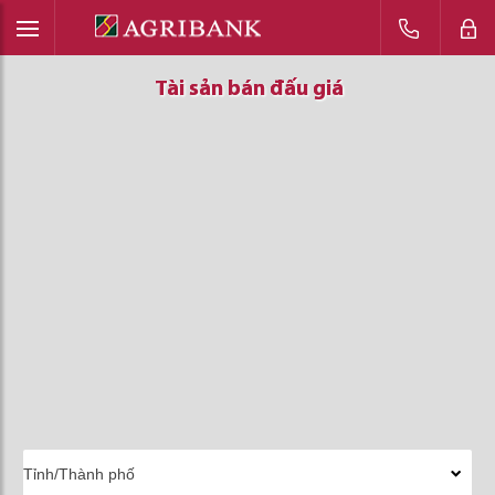
Tài sản bán đấu giá
Tài sản bán đấu giá
Tài sản bán đấu giá