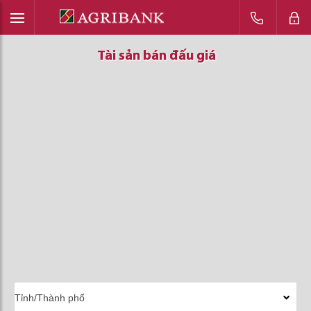
Tài sản bán đấu giá
Tài sản bán đấu giá
Tài sản bán đấu giá