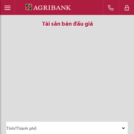
Tài sản bán đấu giá
Tài sản bán đấu giá
Tài sản bán đấu giá