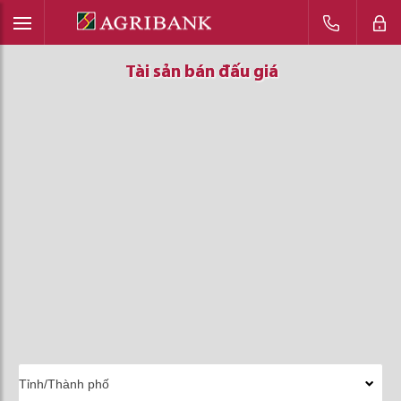
Tài sản bán đấu giá
Tài sản bán đấu giá
Tài sản bán đấu giá