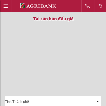
Tài sản bán đấu giá
Tài sản bán đấu giá
Tài sản bán đấu giá