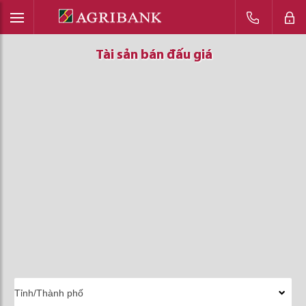
Tài sản bán đấu giá
Tài sản bán đấu giá
Tài sản bán đấu giá