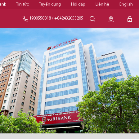
ank
Tin tức
Tuyển dụng
Hỏi đáp
Liên hệ
English
1900558818
/
+842432053205