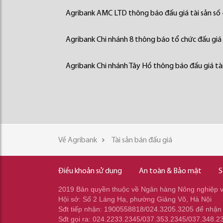
Agribank AMC LTD thông báo đấu giá tài sản số
Agribank Chi nhánh 8 thông báo tổ chức đấu giá 
Agribank Chi nhánh Tây Hồ thông báo đấu giá tài
Về Agribank
Tài sản bán đấu giá
Điều khoản sử dụng
An toàn & Bảo mật
S
2019 Bản quyền thuộc về Ngân hàng Nông nghiệp và
Hội sở: Số 2 Láng Hạ, phường Giảng Võ, Hà Nội
Sđt tiếp nhận: 1900558818/024.3205.3205 để nhận
Sđt gọi ra: 024.2233.2345/037.353.2345/037.348.2