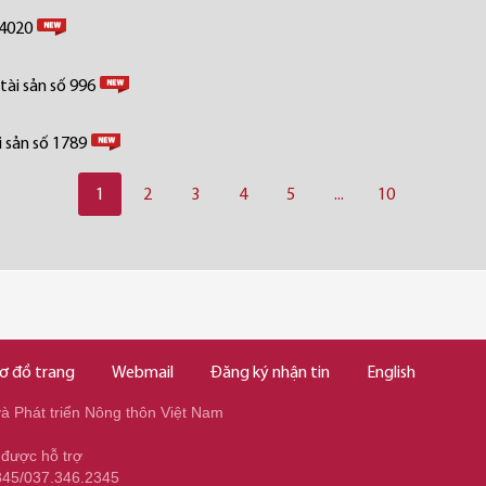
 4020
tài sản số 996
 sản số 1789
1
2
3
4
5
...
10
ơ đồ trang
Webmail
Đăng ký nhận tin
English
 Phát triển Nông thôn Việt Nam
 được hỗ trợ
345/037.346.2345