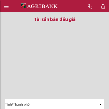
Tài sản bán đấu giá
Tài sản bán đấu giá
Tài sản bán đấu giá