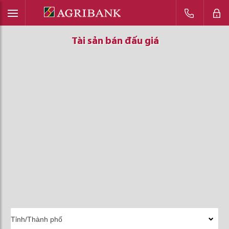
Tài sản bán đấu giá
Tài sản bán đấu giá
Tài sản bán đấu giá