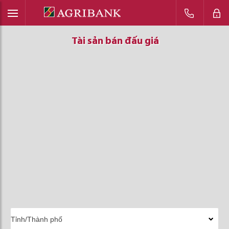
Tài sản bán đấu giá
Tài sản bán đấu giá
Tài sản bán đấu giá