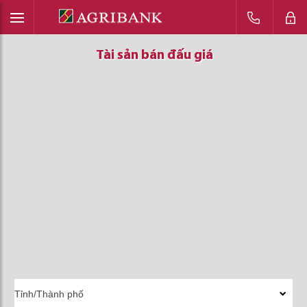
Tài sản bán đấu giá
Tài sản bán đấu giá
Tài sản bán đấu giá