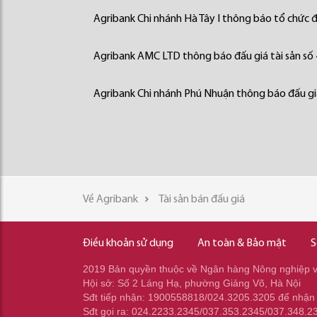
Agribank Chi nhánh Hà Tây I thông báo tổ chức đấ
Agribank AMC LTD thông báo đấu giá tài sản số
Agribank Chi nhánh Phú Nhuận thông báo đấu giá
Về Agribank
Tài sản bán đấu giá
Điều khoản sử dụng
An toàn & Bảo mật
S
2019 Bản quyền thuộc về Ngân hàng Nông nghiệp và
Hội sở: Số 2 Láng Hạ, phường Giảng Võ, Hà Nội
Sđt tiếp nhận: 1900558818/024.3205.3205 để nhận
Sđt gọi ra: 024.2233.2345/037.353.2345/037.348.2