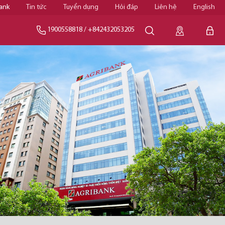
ank
Tin tức
Tuyển dụng
Hỏi đáp
Liên hệ
English
1900558818
/
+842432053205