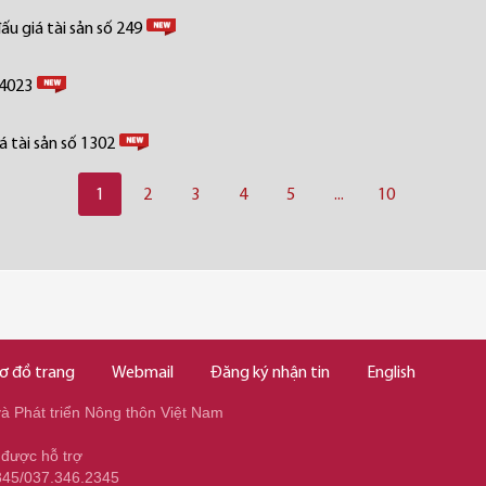
u giá tài sản số 249
 4023
 tài sản số 1302
1
2
3
4
5
...
10
ơ đồ trang
Webmail
Đăng ký nhận tin
English
 Phát triển Nông thôn Việt Nam
 được hỗ trợ
345/037.346.2345