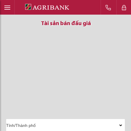
Tài sản bán đấu giá
Tài sản bán đấu giá
Tài sản bán đấu giá