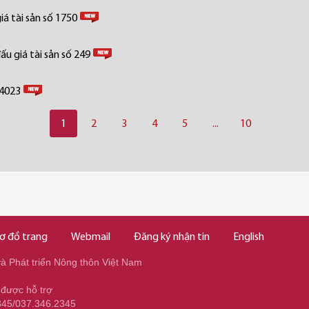
á tài sản số 1750
u giá tài sản số 249
 4023
1
2
3
4
5
...
10
ơ đồ trang
Webmail
Đăng ký nhận tin
English
 Phát triển Nông thôn Việt Nam
 được hỗ trợ
345/037.346.2345