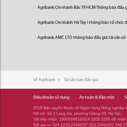
Agribank Chi nhánh Bắc TP.HCM Thông báo đấu gi
Agribank Chi nhánh Hà Tây I thông báo tổ chức đấ
Agribank AMC LTD thông báo đấu giá tài sản số
Về Agribank
Tài sản bán đấu giá
Điều khoản sử dụng
An toàn & Bảo mật
S
2019 Bản quyền thuộc về Ngân hàng Nông nghiệp và
Hội sở: Số 2 Láng Hạ, phường Giảng Võ, Hà Nội
Sđt tiếp nhận: 1900558818/024.3205.3205 để nhận
Sđt gọi ra: 024.2233.2345/037.353.2345/037.348.2