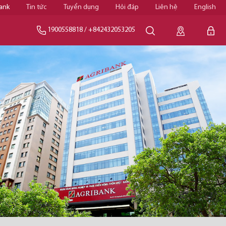
ank
Tin tức
Tuyển dụng
Hỏi đáp
Liên hệ
English
1900558818
/
+842432053205