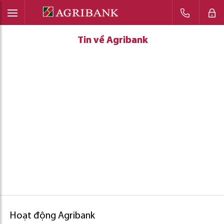
Tin về Agribank
Tin về Agribank
Tin về Agribank
Hoạt động Agribank