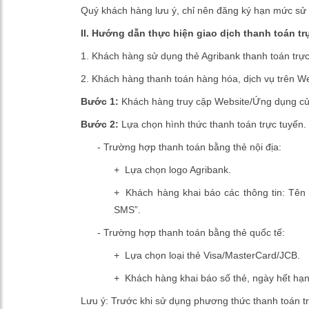
Quý k
hách hàng
lưu ý,
chỉ nên đăng ký hạn mức sử 
II. Hướng dẫn thực hiện giao dịch thanh toán tr
1. Khách hàng sử dụng thẻ Agribank thanh toán trực
2. Khách hàng thanh toán hàng hóa, dịch vụ trên W
Bước
1
:
Khách hàng truy cập Website
/Ứng dụng
củ
Bước
2
:
Lựa chọn hình thức thanh toán trực tuyến.
-
Trường hợp thanh toán bằng thẻ nội địa:
Lựa chọn logo Agribank.
+
Khách hàng khai báo các thông tin: Tên
+
SMS”.
-
Trường hợp thanh toán bằng thẻ quốc tế:
Lựa chọn loại thẻ Visa/MasterCard/JCB.
+
Khách hàng khai báo số thẻ, ngày hết hạn
+
Lưu ý: Trước khi sử dụng phương thức thanh toán t