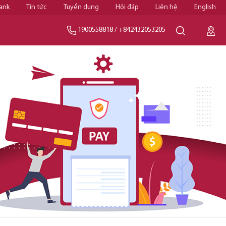
ank
Tin tức
Tuyển dụng
Hỏi đáp
Liên hệ
English
1900558818
/
+842432053205