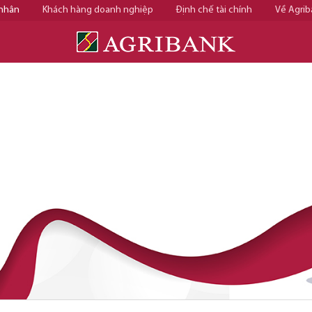
 nhân
Khách hàng doanh nghiệp
Định chế tài chính
Về Agrib