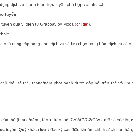
dụng dịch vụ thanh toán trực tuyến phù hợp với nhu cầu.
ực tuyến
 tuyến qua ví điện tử Grabpay by Moca (
chi tiết
).
ebsite
a nhà cung cấp hàng hóa, dịch vụ và lựa chọn hàng hóa, dịch vụ có n
 chủ thẻ, số thẻ, tháng/năm phát hành được dập nổi trên thẻ và lự
 của thẻ (tháng/năm), tên in trên thẻ, CVV/CVC2/CAV2 (03 số xác thực 
rực tuyến
, Quý khách lưu ý
đọc kỹ các điều khoản, chính sách bán hàng