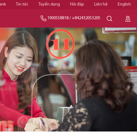
ank
Tin tức
Tuyển dụng
Hỏi đáp
Liên hệ
English
1900558818
/
+842432053205