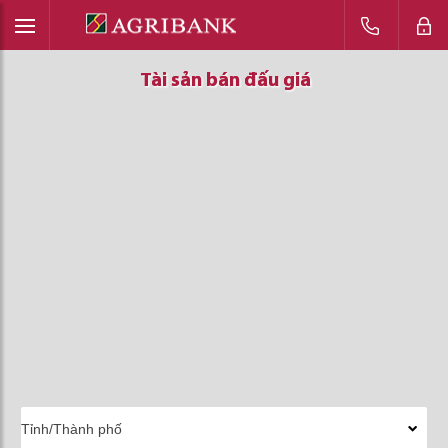
Tài sản bán đấu giá
Tài sản bán đấu giá
Tài sản bán đấu giá